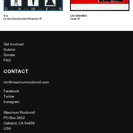
V/A
LES GNOMES
La Voix Des Gnomes Présente LP
Cindy 12″
Get Involved
Submit
Donate
FAQ
CONTACT
mrr@maximumrocknroll.com
Facebook
Twitter
Instagram
Maximum Rocknroll
PO Box 3852
Oakland, CA 94609
USA