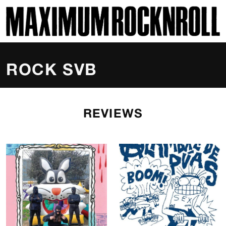
SKI
MAXIMUM ROCKNROLL
ROCK SVB
REVIEWS