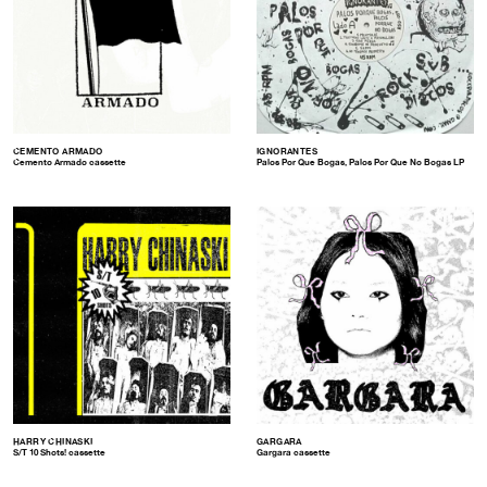
CEMENTO ARMADO
IGNORANTES
Cemento Armado cassette
Palos Por Que Bogas, Palos Por Que No Bogas LP
HARRY CHINASKI
GARGARA
S/T 10 Shots! cassette
Gargara cassette