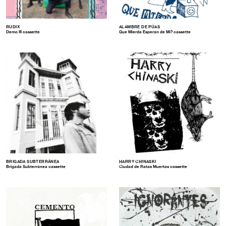
RUDIX
ALAMBRE DE PÚAS
Demo III cassette
Que Mierda Esperan de Mi? cassette
BRIGADA SUBTERRÁNEA
HARRY CHINASKI
Brigada Subterránea cassette
Ciudad de Ratas Muertas cassette